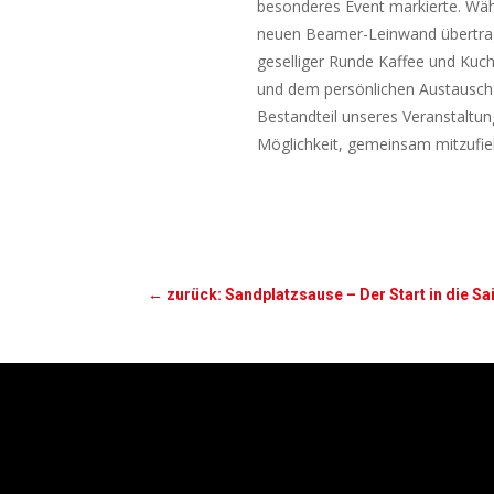
besonderes Event markierte. Wäh
neuen Beamer-Leinwand übertrag
geselliger Runde Kaffee und Kuc
und dem persönlichen Austausch i
Bestandteil unseres Veranstaltu
Möglichkeit, gemeinsam mitzufie
←
zurück: Sandplatzsause – Der Start in die Sa