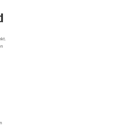
d
kt.
en
en