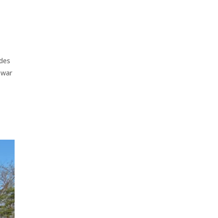
 des
zwar